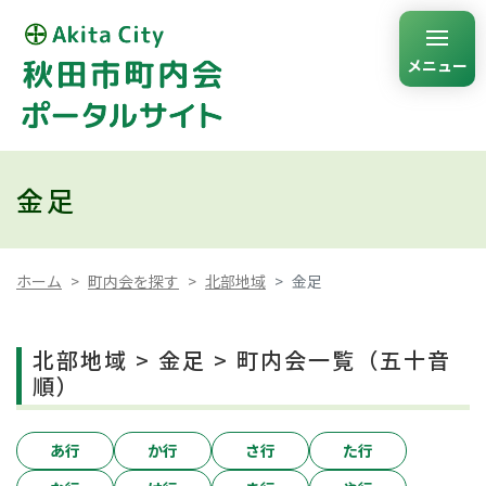
メニュー
金足
ホーム
町内会を探す
北部地域
金足
北部地域 > 金足 > 町内会一覧（五十音
順）
あ行
か行
さ行
た行