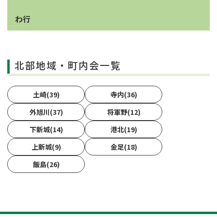
わ行
北部地域・町内会一覧
土崎(39)
寺内(36)
外旭川(37)
将軍野(12)
下新城(14)
港北(19)
上新城(9)
金足(18)
飯島(26)